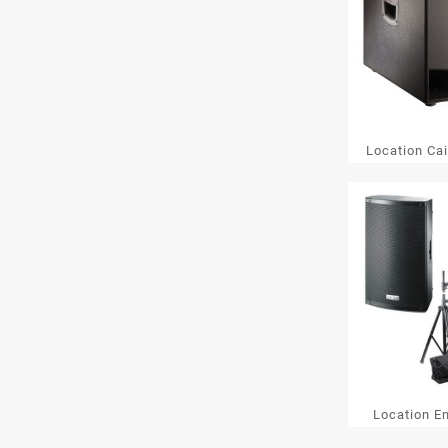
Location Ca
XLIT
Location E
XLI