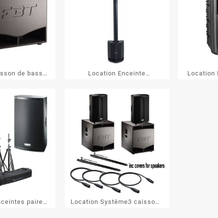
isson de basse
Location Enceinte
Location 
ESUB15A
MOJO500LINE
nceintes paire
Location Système3 caissons
TE112a
+ têtes