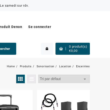
Le samedi sur rdv.
produit Denon
Se connecter
0
produit(s)
hercher
€
0,00
Home
Produits
Sonorisation
Location
Enceintes