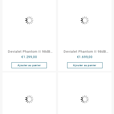
Devialet Phantom II 98dB
Devialet Phantom II 98dB
€
1.299,00
€
1.699,00
Blanc
Opéra de Paris
Ajouter au panier
Ajouter au panier