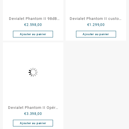
Devialet Phantom II 98dB
Devialet Phantom II custom
€
2.598,00
€
1.299,00
Stereo
98db
Ajouter au panier
Ajouter au panier
Devialet Phantom II Opéra
€
3.398,00
de Paris (stéréo)
Ajouter au panier