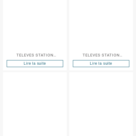
TELEVES STATION
TELEVES STATION
PROGRAMMABLE AVANT X
PROGRAMMABLE AVANT X
Lire la suite
Lire la suite
BASIC
BASIC TERRESTRE ET
SATELLITE