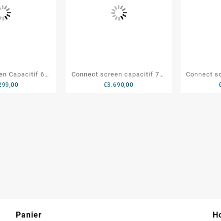
en Capacitif 65″
Connect screen capacitif 75″
Connect sc
299,00
€
3.690,00
C6511UHD
UHD CSC7511UHD
4K 
Panier
Ho