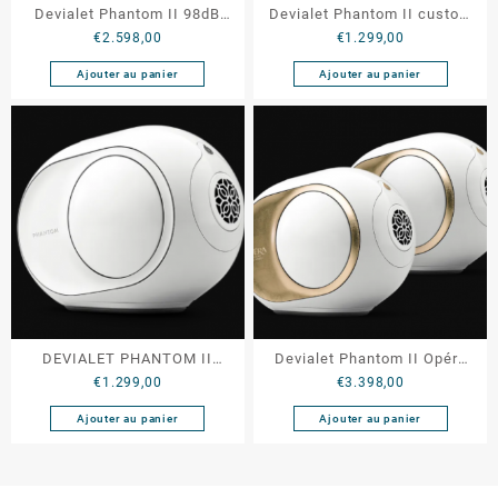
Devialet Phantom II 98dB
Devialet Phantom II custom
€
2.598,00
€
1.299,00
Stereo
98db
Ajouter au panier
Ajouter au panier
DEVIALET PHANTOM II
Devialet Phantom II Opéra
€
1.299,00
€
3.398,00
HOTEL MODE
de Paris (stéréo)
Ajouter au panier
Ajouter au panier