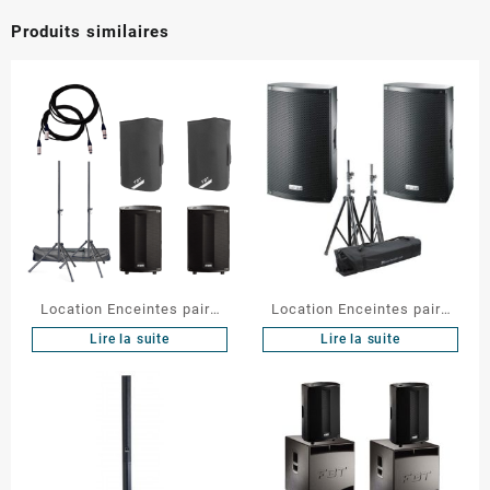
Produits similaires
Location Enceintes paire
Location Enceintes paire
PROMAXX
XLITE112a
Lire la suite
Lire la suite