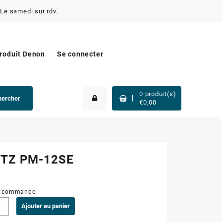
Le samedi sur rdv.
produit Denon
Se connecter
0
produit(s)
hercher
€
0,00
TZ PM-12SE
ur commande
-
Ajouter au panier