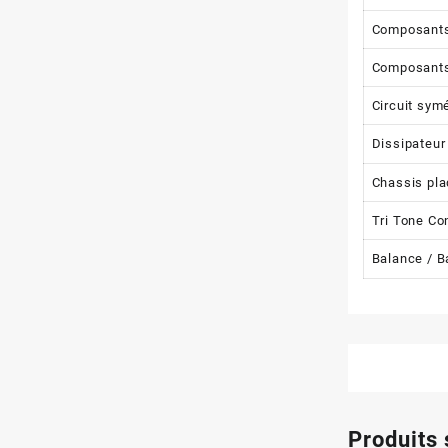
Composants
Composants
Circuit sym
Dissipateur
Chassis pla
Tri Tone Con
Balance / B
Produits 