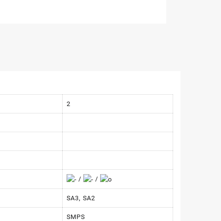
2
/
/
SA3, SA2
SMPS