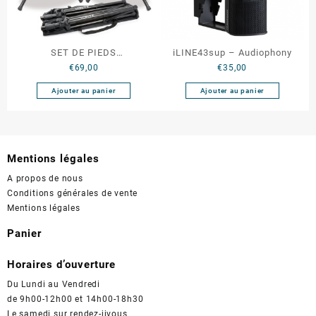
SET DE PIEDS
iLINE43sup – Audiophony
€
69,00
€
35,00
D’ENCEINTES & SACOCHE
180.550
Ajouter au panier
Ajouter au panier
Mentions légales
A propos de nous
Conditions générales de vente
Mentions légales
Panier
Horaires d’ouverture
Du Lundi au Vendredi
de 9h00-12h00 et 14h00-18h30
Le samedi sur rendez-jjvous