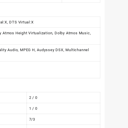
l:X, DTS Virtual:X
 Atmos Height Virtualization, Dolby Atmos Music,
lity Audio, MPEG H, Audyssey DSX, Multichannel
2 / 0
1 / 0
7/3