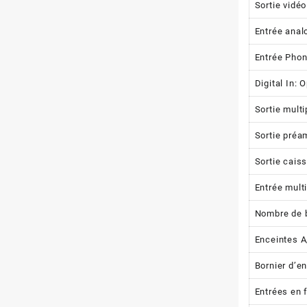
Sortie vidé
Entrée analo
Entrée Pho
Digital In: 
Sortie mult
Sortie préa
Sortie cais
Entrée mult
Nombre de 
Enceintes A
Bornier d’e
Entrées en 