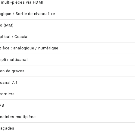
o multi-pièces via HDMI
gique / Sortie de niveau fixe
no (MM)
Optical / Coaxial
ipièce : analogique / numérique
mpli multicanal
son de graves
icanal 7.1
borniers
/B
nceintes multipièce
façades