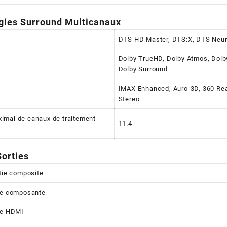
gies Surround Multicanaux
DTS HD Master, DTS:X, DTS Neura
Dolby TrueHD, Dolby Atmos, Dolby
Dolby Surround
IMAX Enhanced, Auro-3D, 360 Rea
Stereo
imal de canaux de traitement
11.4
orties
rtie composite
ie composante
ie HDMI