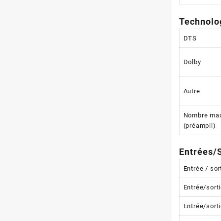
Technolo
DTS
Dolby
Autre
Nombre max
(préampli)
Entrées/S
Entrée / so
Entrée/sort
Entrée/sort