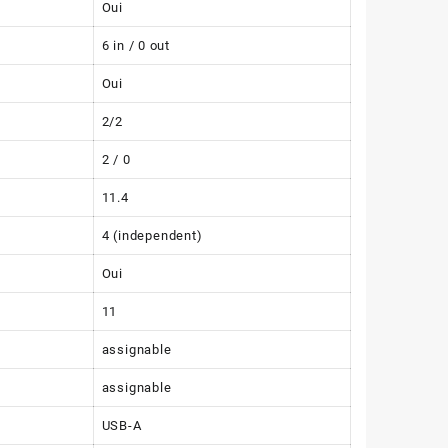
Oui
6 in / 0 out
Oui
2/2
2 / 0
11.4
4 (independent)
Oui
11
assignable
assignable
USB-A