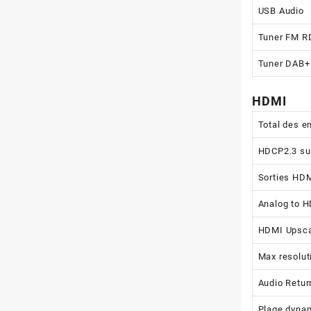
USB Audio
Tuner FM R
Tuner DAB+
HDMI
Total des e
HDCP2.3 su
Sorties HDM
Analog to H
HDMI Upsca
Max resolut
Audio Retur
Plage dyna