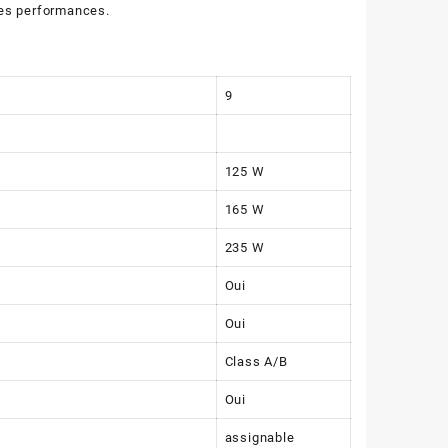
tes performances.
9
125 W
165 W
235 W
Oui
Oui
Class A/B
Oui
assignable