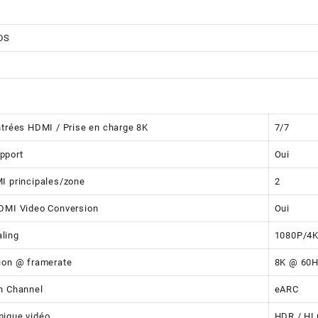
DS
ntrées HDMI / Prise en charge 8K
7/7
pport
Oui
I principales/zone
2
DMI Video Conversion
Oui
ling
1080P/4K
ion @ framerate
8K @ 60H
n Channel
eARC
mique vidéo
HDR / HL