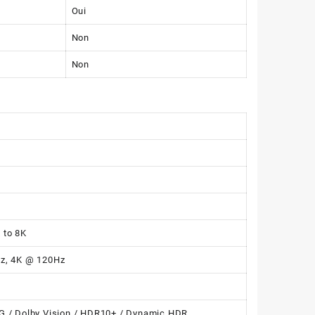
Oui
Non
Non
 to 8K
z, 4K @ 120Hz
G / Dolby Vision / HDR10+ / Dynamic HDR