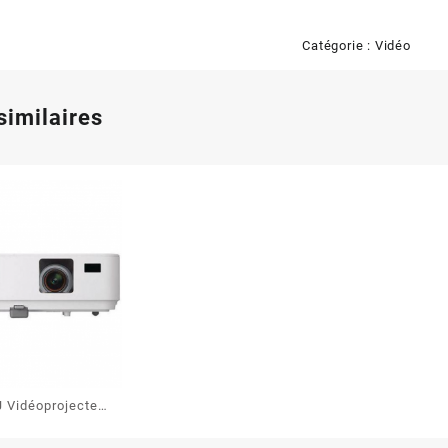
Catégorie :
Vidéo
similaires
J Vidéoprojecteur
4500 lumens